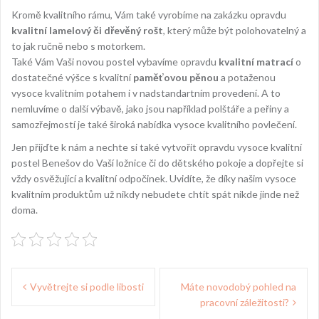
Kromě kvalitního rámu, Vám také vyrobíme na zakázku opravdu
kvalitní lamelový či dřevěný rošt
, který může být polohovatelný a
to jak ručně nebo s motorkem.
Také Vám Vaši novou postel vybavíme opravdu
kvalitní matrací
o
dostatečné výšce s kvalitní
paměťovou pěnou
a potaženou
vysoce kvalitním potahem i v nadstandartním provedení. A to
nemluvíme o další výbavě, jako jsou například polštáře a peřiny a
samozřejmostí je také široká nabídka vysoce kvalitního povlečení.
Jen přijďte k nám a nechte si také vytvořit opravdu
vysoce kvalitní
postel Benešov
do Vaší ložnice či do dětského pokoje a dopřejte si
vždy osvěžující a kvalitní odpočinek. Uvidíte, že díky našim vysoce
kvalitním produktům už nikdy nebudete chtít spát nikde jinde než
doma.
Navigace
Vyvětrejte si podle libosti
Máte novodobý pohled na
pro
pracovní záležitosti?