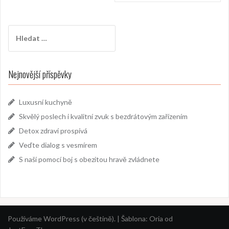
příspěvek
Vyhledávání
Nejnovější příspěvky
Luxusní kuchyně
Skvělý poslech i kvalitní zvuk s bezdrátovým zařízením
Detox zdraví prospívá
Veďte dialog s vesmírem
S naší pomocí boj s obezitou hravě zvládnete
Používáme WordPress (v češtině).
|
Šablona:
Oria
od