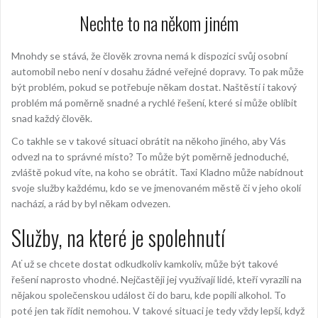
Nechte to na někom jiném
Mnohdy se stává, že člověk zrovna nemá k dispozici svůj osobní
automobil nebo není v dosahu žádné veřejné dopravy. To pak může
být problém, pokud se potřebuje někam dostat. Naštěstí i takový
problém má poměrně snadné a rychlé řešení, které si může oblíbit
snad každý člověk.
Co takhle se v takové situaci obrátit na někoho jiného, aby Vás
odvezl na to správné místo? To může být poměrně jednoduché,
zvláště pokud víte, na koho se obrátit.
Taxi Kladno může nabídnout
svoje služby každému
, kdo se ve jmenovaném městě či v jeho okolí
nachází, a rád by byl někam odvezen.
Služby, na které je spolehnutí
Ať už se chcete dostat odkudkoliv kamkoliv, může být takové
řešení naprosto vhodné. Nejčastěji jej využívají lidé, kteří vyrazili na
nějakou společenskou událost či do baru, kde popili alkohol. To
poté jen tak řídit nemohou. V takové situaci je tedy vždy lepší, když