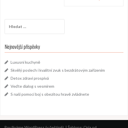
příspěvek
Vyhledávání
Nejnovější příspěvky
Luxusní kuchyně
Skvělý poslech i kvalitní zvuk s bezdrátovým zařízením
Detox zdraví prospívá
Veďte dialog s vesmírem
S naší pomocí boj s obezitou hravě zvládnete
Používáme WordPress (v češtině).
|
Šablona:
Oria
od