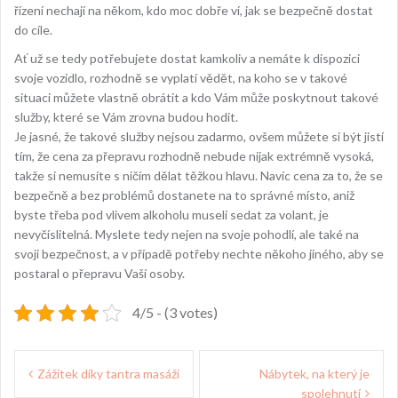
řízení nechají na někom, kdo moc dobře ví, jak se bezpečně dostat
do cíle.
Ať už se tedy potřebujete dostat kamkoliv a nemáte k dispozici
svoje vozidlo, rozhodně se vyplatí vědět, na koho se v takové
situaci můžete vlastně obrátit a kdo Vám může poskytnout takové
služby, které se Vám zrovna budou hodit.
Je jasné, že takové služby nejsou zadarmo, ovšem můžete si být jistí
tím, že cena za přepravu rozhodně nebude nijak extrémně vysoká,
takže si nemusíte s ničím dělat těžkou hlavu. Navíc cena za to, že se
bezpečně a bez problémů dostanete na to správné místo, aniž
byste třeba pod vlivem alkoholu museli sedat za volant, je
nevyčíslitelná. Myslete tedy nejen na svoje pohodlí, ale také na
svoji bezpečnost, a v případě potřeby nechte někoho jiného, aby se
postaral o přepravu Vaší osoby.
4/5 - (3 votes)
Navigace
Zážitek díky tantra masáži
Nábytek, na který je
pro
spolehnutí