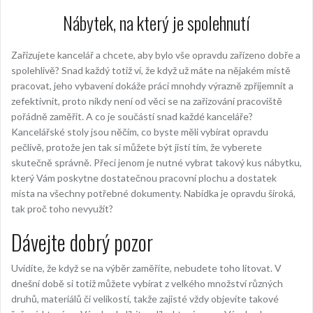
Nábytek, na který je spolehnutí
Zařizujete kancelář a chcete, aby bylo vše opravdu zařízeno dobře a
spolehlivě? Snad každý totiž ví, že když už máte na nějakém místě
pracovat, jeho vybavení dokáže práci mnohdy výrazně zpříjemnit a
zefektivnit, proto nikdy není od věci se na zařizování pracoviště
pořádně zaměřit. A co je součástí snad každé kanceláře?
Kancelářské stoly
jsou něčím, co byste měli vybírat opravdu
pečlivě, protože jen tak si můžete být jistí tím, že vyberete
skutečně správně. Přeci jenom je nutné vybrat takový kus nábytku,
který Vám poskytne dostatečnou pracovní plochu a dostatek
místa na všechny potřebné dokumenty. Nabídka je opravdu široká,
tak proč toho nevyužít?
Dávejte dobrý pozor
Uvidíte, že když se na výběr zaměříte, nebudete toho litovat. V
dnešní době si totiž můžete vybírat z velkého množství různých
druhů, materiálů či velikostí, takže zajisté vždy objevíte takové