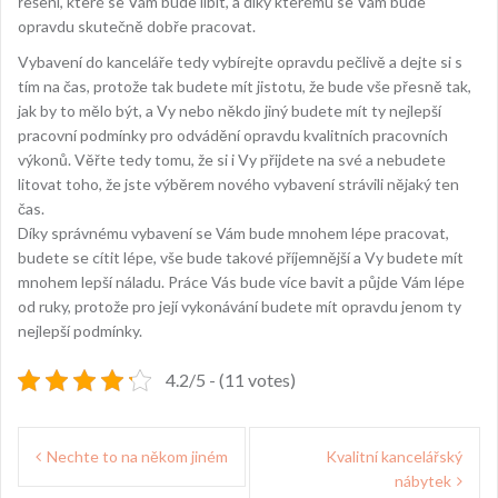
řešení, které se Vám bude líbit, a díky kterému se Vám bude
opravdu skutečně dobře pracovat.
Vybavení do kanceláře tedy vybírejte opravdu pečlivě a dejte si s
tím na čas, protože tak budete mít jistotu, že bude vše přesně tak,
jak by to mělo být, a Vy nebo někdo jiný budete mít ty nejlepší
pracovní podmínky pro odvádění opravdu kvalitních pracovních
výkonů. Věřte tedy tomu, že si i Vy přijdete na své a nebudete
litovat toho, že jste výběrem nového vybavení strávili nějaký ten
čas.
Díky správnému vybavení se Vám bude mnohem lépe pracovat,
budete se cítit lépe, vše bude takové příjemnější a Vy budete mít
mnohem lepší náladu. Práce Vás bude více bavit a půjde Vám lépe
od ruky, protože pro její vykonávání budete mít opravdu jenom ty
nejlepší podmínky.
4.2/5 - (11 votes)
Navigace
Nechte to na někom jiném
Kvalitní kancelářský
pro
nábytek