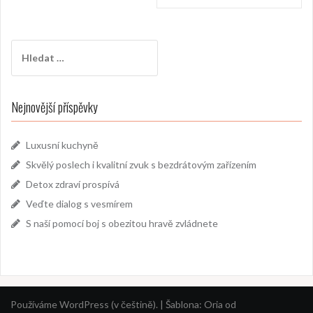
příspěvek
Vyhledávání
Nejnovější příspěvky
Luxusní kuchyně
Skvělý poslech i kvalitní zvuk s bezdrátovým zařízením
Detox zdraví prospívá
Veďte dialog s vesmírem
S naší pomocí boj s obezitou hravě zvládnete
Používáme WordPress (v češtině).
|
Šablona:
Oria
od