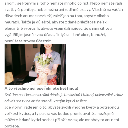
s lidmi, se kterými si toho nemáte mnoho co říct. Nebo nemáte rádi
svatby či pohřby anebo možná ani rodinné oslavy. Vlastně na vašich
důvodech ani moc nezáleží, záleží jen na tom, abyste nikoho
neurazili. Takže je důležité, abyste z dané příležitosti nějak
elegantně vybruslili, abyste všem dali najevo, že s nimi cítíte a
vyjádřili jim jasně svou účast, i když se dané akce, bohužel,
nemůžete zrovna účastnit.
A to všechno nejlépe řeknete květinou!
Květina není jen univerzální dárek, je to vlastně i takový univerzální vzkaz
od vás pro ty na druhé straně, kterým kytici zašlete.
Jde v první řadě jen o to, abyste zvolili vhodné květy a potřebnou
velikost kytice, a ty pak za vás budou promlouvat. Samozřejmě
můžete k dané kytici nechat přiložit vzkaz, ale mnohdy to ani není
potřeba.