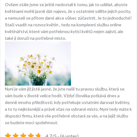
Ovšem stále jsme se ještě nedostali k tomu, jak to udělat, abyste
květinami mohli jasně dát najevo, že s ostatními sdílíte jejich pocity,
a nemuseli se přitom dané akce vůbec zúčastnit. Je to jednoduché!
Stačí vsadit na rozvoz květin
, tedy na komplexní službu online
květinářství, které vám potřebnou kytici květů nejen zajistí, ale
také ji doručí na potřebné místo.
Nyní je vám již jistě jasné, že jste našli tu pravou službu, která se
vám bude v životě velice hodit. Vždyť člověka potkává dnes a
denně mnoho příležitostí, kdy potřebuje ostatním darovat květiny,
a to ty nejkrásnější a právě včas na vybrané místo. Nyní tedy máte k
dispozici firmu, která vše potřebné obstará za vás, a na jejíž služby
se budete moci spolehnout.
4.7/5 - (6 votes)