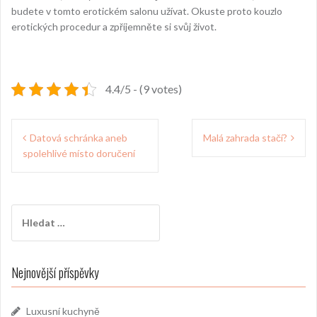
budete v tomto erotickém salonu užívat. Okuste proto kouzlo
erotických procedur a zpříjemněte si svůj život.
4.4/5 - (9 votes)
Navigace
Datová schránka aneb
Malá zahrada stačí?
pro
spolehlivé místo doručení
příspěvek
Vyhledávání
Nejnovější příspěvky
Luxusní kuchyně