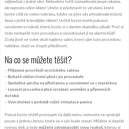
výjimečná v jedné věci. Nebudete totiž
rozmazlováni pouze rukama,
ale naprosto celým tělem
! Umíte si představit to vzrušení, které
byste cítili ve svém rozkroku, kdyby se přes vás převalovala krásná
žena s ještě krásnějším tělem? Určitě byste mohli puknout
vzrušením a rozkoší, které byste si v daném okamžiku užívali. Proč si
tedy nedopřát tuto proceduru a nevyzkoušet ji na vlastní kůži?
Zcela jistě ve svém okolí najdete salón, který vám tuto proceduru
nabídne, stačí se chopit příležitosti.
Na co se můžete těšit?
–
Příjemné prostředí erotického salónu
–
Bohaté občerstvení před i po proceduře
–
Společná sprcha na přivítanou a seznámení se s masérkou
–
Luxusní procedura plná vzrušení, uvolnění a příjemných
doteků
–
Vyvrcholení v podobě ruční stimulace penisu
Pokud byste chtěli postoupit na další metu, nemusíte se spokojit
pouze s jednou ženou, která se o vás bude starat. Můžete si dopřát
rovnou dvě, a tedy
můžete zdvojnásobit svou rozkoš
, kterou si