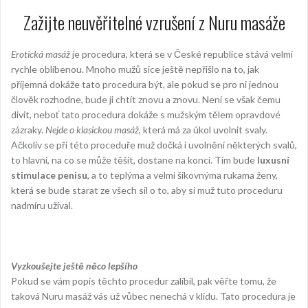
Zažijte neuvěřitelné vzrušení z Nuru masáže
Erotická masáž
je procedura, která se v České republice stává velmi
rychle oblíbenou. Mnoho mužů sice ještě nepřišlo na to, jak
příjemná dokáže tato procedura být, ale pokud se pro ni jednou
člověk rozhodne, bude ji chtít znovu a znovu. Není se však čemu
divit, neboť tato procedura dokáže s mužským tělem opravdové
zázraky.
Nejde o klasickou
masáž
, která má za úkol uvolnit svaly.
Ačkoliv se při této proceduře muž dočká i uvolnění některých svalů,
to hlavní, na co se může těšit, dostane na konci. Tím bude
luxusní
stimulace penisu
, a to teplýma a velmi šikovnýma rukama ženy,
která se bude starat ze všech sil o to, aby si muž tuto proceduru
nadmíru užíval.
Vyzkoušejte ještě něco lepšího
Pokud se vám popis těchto procedur zalíbil, pak věřte tomu, že
taková
Nuru masáž
vás už vůbec nenechá v klidu. Tato procedura je