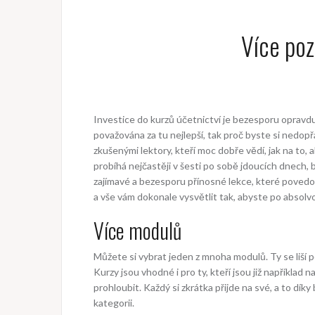
Více poz
Investice do
kurzů účetnictví
je bezesporu opravdu 
považována za tu nejlepší, tak proč byste si nedopř
zkušenými lektory, kteří moc dobře vědí, jak na to, 
probíhá nejčastěji v šesti po sobě jdoucích dnech,
zajímavé a bezesporu přínosné lekce, které povedou
a vše vám dokonale vysvětlit tak, abyste po absolvo
Více modulů
Můžete si vybrat jeden z mnoha modulů. Ty se liší pod
Kurzy jsou vhodné i pro ty, kteří jsou již například
prohloubit. Každý si zkrátka přijde na své, a to dí
kategorii.