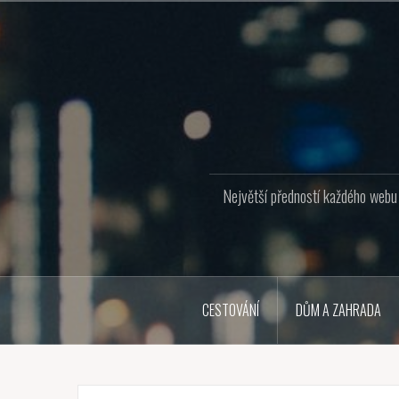
Přejít
k
obsahu
webu
Největší předností každého webu j
CESTOVÁNÍ
DŮM A ZAHRADA