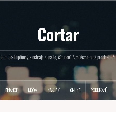
Cortar
e to, je-li upřímný a nehraje si na to, čím není. A můžeme hrdě prohlásit, 
FINANCE
MÓDA
NÁKUPY
ONLINE
PODNIKÁNÍ