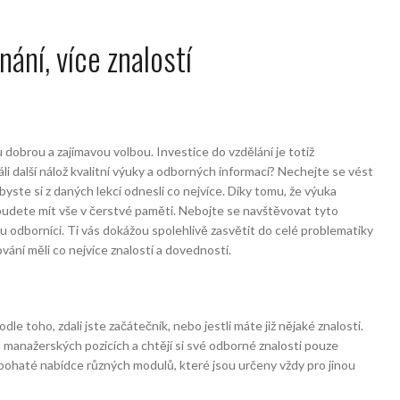
nání, více znalostí
dobrou a zajímavou volbou. Investice do vzdělání je totiž
áli další nálož kvalitní výuky a odborných informací? Nechejte se vést
abyste si z daných lekcí odnesli co nejvíce. Díky tomu, že výuka
 budete mít vše v čerstvé paměti. Nebojte se navštěvovat tyto
 odborníci. Ti vás dokážou spolehlivě zasvětit do celé problematiky
vání měli co nejvíce znalostí a dovedností.
le toho, zdali jste začátečník, nebo jestli máte již nějaké znalosti.
 na manažerských pozicích a chtějí si své odborné znalosti pouze
ky bohaté nabídce různých modulů, které jsou určeny vždy pro jinou