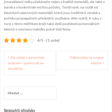
jsoureklamní tašky,očekávejte nejen v kvalitě materiálů, ale také v
barvě a v konkrétním motivu potisku. Textil navíc na rozdíl od
klasických plastových materiálů, které jsou tradičně k výrobě a
potisku propagačních předmětů využívány, déle vydrží. A ruku v
ruce s tímto měřítkem kráčí také delší povědomí potenciálních
klientů o existenci nabídky právě Vaší firmy.
4/5 - (1 vote)
Navigace
Zip sáček s posuvným
Odborníčka na svojom
pro
jezdcem – pomocník na
mieste
příspěvek
dovolené
Vyhledávání
Nejnovější příspěvky