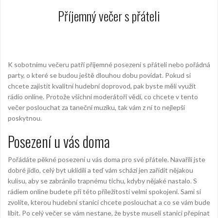
Příjemný večer s přáteli
K sobotnímu večeru patří příjemné posezení s přáteli nebo pořádná
party, o které se budou ještě dlouhou dobu povídat. Pokud si
chcete zajistit kvalitní hudební doprovod, pak byste měli využít
rádio online. Protože všichni moderátoři vědí, co chcete v tento
večer poslouchat za taneční muziku, tak vám z ní to nejlepší
poskytnou.
Posezení u vás doma
Pořádáte pěkné posezení u vás doma pro své přátele. Navařili jste
dobré jídlo, celý byt uklidili a teď vám schází jen zařídit nějakou
kulisu, aby se zabránilo trapnému tichu, kdyby nějaké nastalo. S
rádiem online
budete při této příležitosti velmi spokojeni. Sami si
zvolíte, kterou hudební stanici chcete poslouchat a co se vám bude
líbit. Po celý večer se vám nestane, že byste museli stanici přepínat