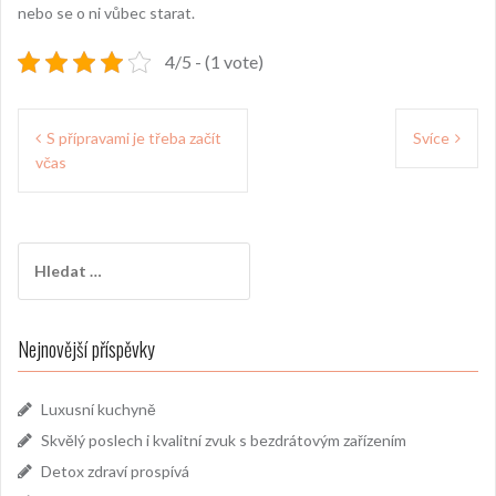
nebo se o ni vůbec starat.
4/5 - (1 vote)
Navigace
S přípravami je třeba začít
Svíce
pro
včas
příspěvek
Vyhledávání
Nejnovější příspěvky
Luxusní kuchyně
Skvělý poslech i kvalitní zvuk s bezdrátovým zařízením
Detox zdraví prospívá