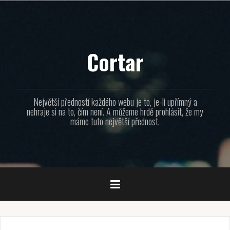
Přejít
k
obsahu
webu
Cortar
Největší předností každého webu je to, je-li upřímný a
nehraje si na to, čím není. A můžeme hrdě prohlásit, že my
máme tuto největší přednost.