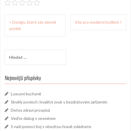
Navigace
Design, který vás denně
Vše pro moderní bydlení
pro
potěší
příspěvek
Vyhledávání
Nejnovější příspěvky
Luxusní kuchyně
Skvělý poslech i kvalitní zvuk s bezdrátovým zařízením
Detox zdraví prospívá
Veďte dialog s vesmírem
S naší pomocí boj s obezitou hravě zvládnete