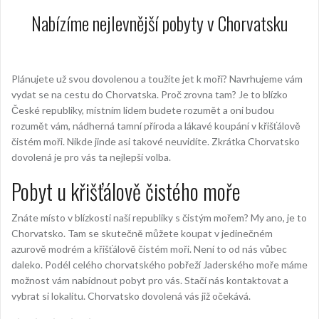
Nabízíme nejlevnější pobyty v Chorvatsku
Plánujete už svou dovolenou a toužíte jet k moři? Navrhujeme vám
vydat se na cestu do Chorvatska. Proč zrovna tam? Je to blízko
České republiky, místním lidem budete rozumět a oni budou
rozumět vám, nádherná tamní příroda a lákavé koupání v křišťálově
čistém moři. Nikde jinde asi takové neuvidíte. Zkrátka
Chorvatsko
dovolená
je pro vás ta nejlepší volba.
Pobyt u křišťálově čistého moře
Znáte místo v blízkosti naší republiky s čistým mořem? My ano, je to
Chorvatsko. Tam se skutečně můžete koupat v jedinečném
azurově modrém a křišťálově čistém moři. Není to od nás vůbec
daleko. Podél celého chorvatského pobřeží Jaderského moře máme
možnost vám nabídnout pobyt pro vás. Stačí nás kontaktovat a
vybrat si lokalitu. Chorvatsko dovolená vás již očekává.