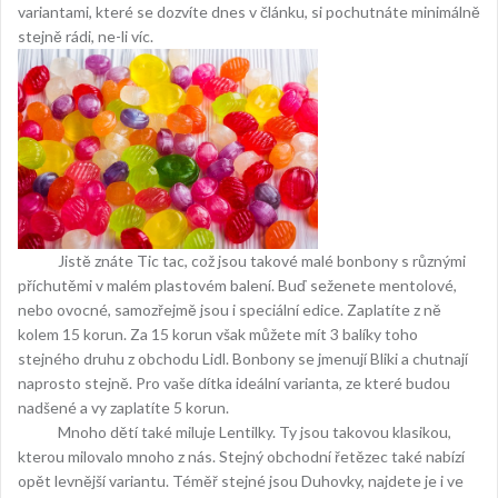
variantami, které se dozvíte dnes v článku, si pochutnáte minimálně
stejně rádi, ne-li víc.
Jistě znáte Tic tac, což jsou takové malé bonbony s různými
příchutěmi v malém plastovém balení. Buď seženete mentolové,
nebo ovocné, samozřejmě jsou i speciální edice. Zaplatíte z ně
kolem 15 korun. Za 15 korun však můžete mít 3 balíky toho
stejného druhu z obchodu Lidl. Bonbony se jmenují Bliki a chutnají
naprosto stejně. Pro vaše dítka ideální varianta, ze které budou
nadšené a vy zaplatíte 5 korun.
Mnoho dětí také miluje Lentilky. Ty jsou takovou klasikou,
kterou milovalo mnoho z nás. Stejný obchodní řetězec také nabízí
opět levnější variantu. Téměř stejné jsou Duhovky, najdete je i ve