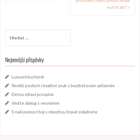
pro
přínosem, nebo představuje
příspěvek
nutné zlo?
Vyhledávání
Nejnovější příspěvky
Luxusní kuchyně
Skvělý poslech i kvalitní zvuk s bezdrátovým zařízením
Detox zdraví prospívá
Veďte dialog s vesmírem
S naší pomocí boj s obezitou hravě zvládnete