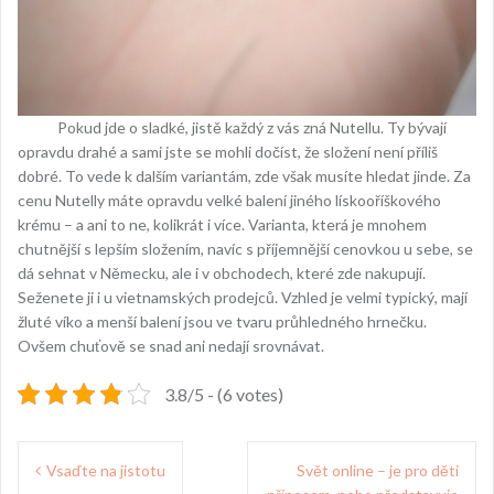
Pokud jde o sladké, jistě každý z vás zná Nutellu. Ty bývají
opravdu drahé a sami jste se mohli dočíst, že složení není příliš
dobré. To vede k dalším variantám, zde však musíte hledat jinde. Za
cenu Nutelly máte opravdu velké balení jiného lískooříškového
krému – a ani to ne, kolikrát i více. Varianta, která je mnohem
chutnější s lepším složením, navíc s příjemnější cenovkou u sebe, se
dá sehnat v Německu, ale i v obchodech, které zde nakupují.
Seženete ji i u vietnamských prodejců. Vzhled je velmi typický, mají
žluté víko a menší balení jsou ve tvaru průhledného hrnečku.
Ovšem chuťově se snad ani nedají srovnávat.
3.8/5 - (6 votes)
Navigace
Vsaďte na jistotu
Svět online – je pro děti