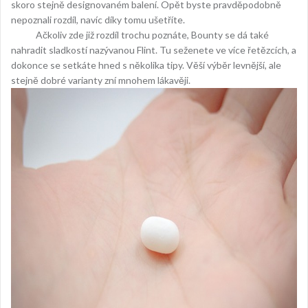
skoro stejně designovaném balení. Opět byste pravděpodobně
nepoznali rozdíl, navíc díky tomu ušetříte.
Ačkoliv zde již rozdíl trochu poznáte, Bounty se dá také
nahradit sladkostí nazývanou Flint. Tu seženete ve více řetězcích, a
dokonce se setkáte hned s několika tipy. Věší výběr levnější, ale
stejně dobré varianty zní mnohem lákavěji.