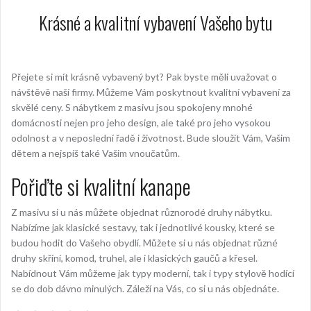
Krásné a kvalitní vybavení Vašeho bytu
Přejete si mít krásně vybavený byt? Pak byste měli uvažovat o
návštěvě naší firmy. Můžeme Vám poskytnout kvalitní vybavení za
skvělé ceny. S
nábytkem z masivu
jsou spokojeny mnohé
domácnosti nejen pro jeho design, ale také pro jeho vysokou
odolnost a v neposlední řadě i životnost. Bude sloužit Vám, Vašim
dětem a nejspíš také Vašim vnoučatům.
Pořiďte si kvalitní kanape
Z masivu si u nás můžete objednat různorodé druhy nábytku.
Nabízíme jak klasické sestavy, tak i jednotlivé kousky, které se
budou hodit do Vašeho obydlí. Můžete si u nás objednat různé
druhy skříní, komod, truhel, ale i klasických gaučů a křesel.
Nabídnout Vám můžeme jak typy moderní, tak i typy stylově hodící
se do dob dávno minulých. Záleží na Vás, co si u nás objednáte.