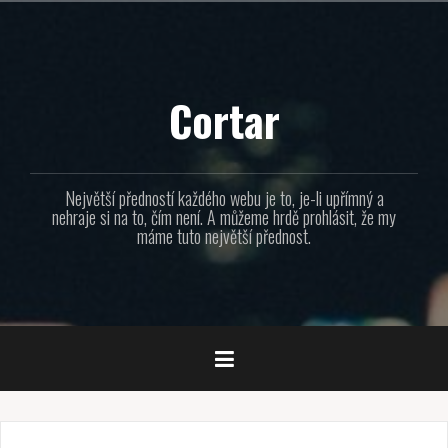
Přejít
k
obsahu
webu
Cortar
Největší předností každého webu je to, je-li upřímný a
nehraje si na to, čím není. A můžeme hrdě prohlásit, že my
máme tuto největší přednost.