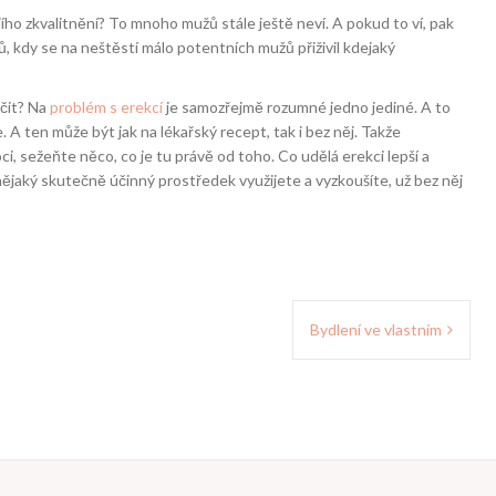
jího zkvalitnění? To mnoho mužů stále ještě neví. A pokud to ví, pak
ů, kdy se na neštěstí málo potentních mužů přiživil kdejaký
učit? Na
problém s erekcí
je samozřejmě rozumné jedno jediné. A to
. A ten může být jak na lékařský recept, tak i bez něj. Takže
, sežeňte něco, co je tu právě od toho. Co udělá erekci lepší a
ějaký skutečně účinný prostředek využijete a vyzkoušíte, už bez něj
Bydlení ve vlastním