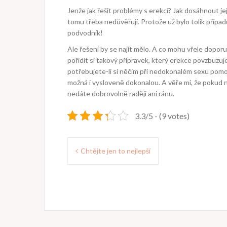
Jenže jak řešit problémy s erekcí? Jak dosáhnout je
tomu třeba nedůvěřují. Protože už bylo tolik případ
podvodník!
Ale řešení by se najít mělo. A co mohu vřele dopor
pořídit si takový přípravek, který erekce povzbuzuje
potřebujete-li si něčím při nedokonalém sexu pomoci
možná i vysloveně dokonalou. A věře mi, že pokud n
nedáte dobrovolně raději ani ránu.
3.3/5 - (9 votes)
Navigace
Chtějte jen to nejlepší
pro
příspěvek