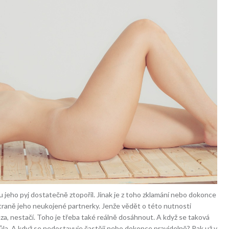
 jeho pyj dostatečně ztopořil. Jinak je z toho zklamání nebo dokonce
 straně jeho neukojené partnerky. Jenže vědět o této nutnosti
leza, nestačí. Toho je třeba také reálně dosáhnout. A když se taková
můla. A když se nedostavuje častěji nebo dokonce pravidelně? Pak už v