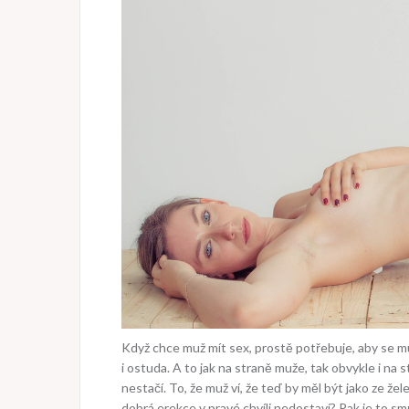
Když chce muž mít sex, prostě potřebuje, aby se mu
i ostuda. A to jak na straně muže, tak obvykle i na
nestačí. To, že muž ví, že teď by měl být jako ze že
dobrá erekce v pravé chvíli nedostaví? Pak je to s