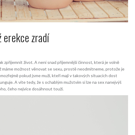
 erekce zradí
 zpříjemnit život. A není snad příjemnější činnost, která je volně
dyž máme možnost věnovat se sexu, prostě neodmítneme, protože je
amozřejmě pokud jsme muži, kteří mají v takových situacích dost
 funguje. A víte tedy, že s ochablým mužstvím si lze na sex nanejvýš
oho, čeho nejvíce dosáhnout touží.