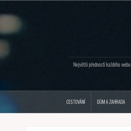
Přejít
k
obsahu
webu
Největší předností každého webu j
CESTOVÁNÍ
DŮM A ZAHRADA