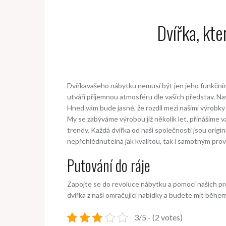
Dvířka, kte
Dvířkavašeho nábytku nemusí být jen jeho funkční
utváří příjemnou atmosféru dle vašich představ. Na
Hned vám bude jasné, že rozdíl mezi našimi výrobky
My se zabýváme výrobou již několik let, přinášíme vá
trendy. Každá
dvířka
od naší společnosti jsou origi
nepřehlédnutelná jak kvalitou, tak i samotným pro
Putování do ráje
Zapojte se do revoluce nábytku a pomocí našich pro
dvířka z naší omračující nabídky a budete mít během
3/5 - (2 votes)