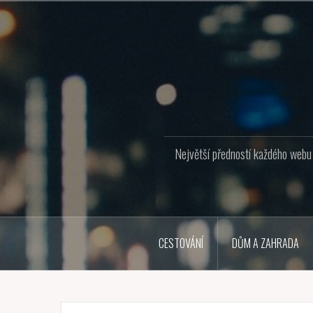
Přejít
k
obsahu
webu
Největší předností každého webu j
CESTOVÁNÍ
DŮM A ZAHRADA