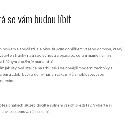
rá se vám budou líbit
m prvkem a součástí, ale okouzlujícím doplňkem vašeho domova, který
vštivte stránky naší společnosti a poznáte, co tím máme na mysli.
 a běžným zbožím je markantní.
m jak stylové stálice na trhu tak i nejnovější moderní techniky a
nálem a zdobí byty a domy našich zákazníků s noblesou. Jsou
vedením.
fesionálních služeb docilte splnění vašich představ. Vyberte si
 chvíle z domova ráj na zemi.